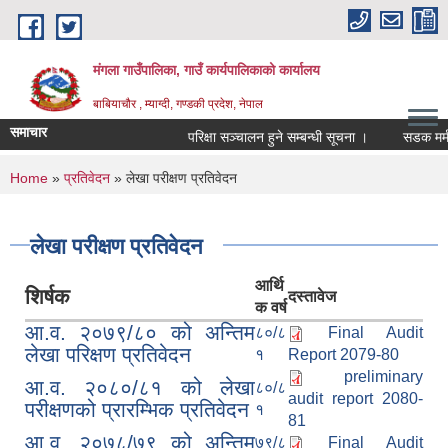
Skip to main content
मंगला गाउँपालिका, गाउँ कार्यपालिकाको कार्यालय
बाबियाचौर , म्याग्दी, गण्डकी प्रदेश, नेपाल
समाचार
परिक्षा सञ्चालन हुने सम्बन्धी सूचना ।
सडक मर्मत
You are here
Home
»
प्रतिवेदन
» लेखा परीक्षण प्रतिवेदन
लेखा परीक्षण प्रतिवेदन
आर्थि
शिर्षक
दस्तावेज
क वर्ष
आ.व. २०७९/८० को अन्तिम
८०/८
Final Audit
लेखा परिक्षण प्रतिवेदन
१
Report 2079-80
preliminary
आ.व. २०८०/८१ को लेखा
८०/८
audit report 2080-
परीक्षणको प्रारम्भिक प्रतिवेदन
१
81
आ.व. २०७८/७९ को अन्तिम
७९/८
Final Audit