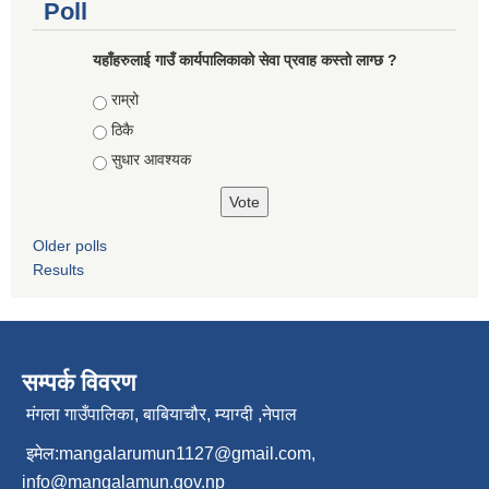
Poll
यहाँहरुलाई गाउँ कार्यपालिकाको सेवा प्रवाह कस्तो लाग्छ ?
Choices
राम्रो
ठिकै
सुधार आवश्यक
Older polls
Results
सम्पर्क विवरण
मंगला गाउँपालिका, बाबियाचौर, म्याग्दी ,नेपाल
इमेल:
mangalarumun1127@gmail.com
,
info@mangalamun.gov.np