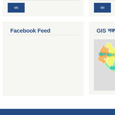
थप
थप
Facebook Feed
GIS नक्