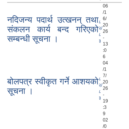
06
/1
नदिजन्य पदार्थ उत्खनन् तथा
6/
८
20
संकलन कार्य बन्द गरिएको
२/
26
८
सम्बन्धी सूचना ।
-
३
13
:0
6
04
/1
7/
८
बोलपत्र स्वीकृत गर्ने आशयको
20
२/
26
सूचना ।
८
-
३
19
:3
9
02
/0