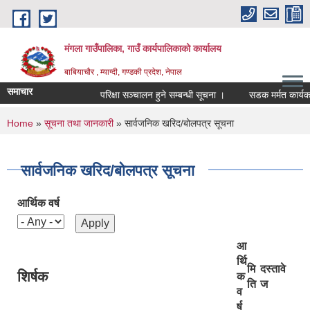
Skip to main content
मंगला गाउँपालिका, गाउँ कार्यपालिकाको कार्यालय
बाबियाचौर , म्याग्दी, गण्डकी प्रदेश, नेपाल
समाचार
परिक्षा सञ्चालन हुने सम्बन्धी सूचना ।
सडक मर्मत कार्यका ल
You are here
Home
»
सूचना तथा जानकारी
» सार्वजनिक खरिद/बोलपत्र सूचना
सार्वजनिक खरिद/बोलपत्र सूचना
आर्थिक वर्ष
आ
र्थि
मि
दस्तावे
शिर्षक
क
ति
ज
व
र्ष