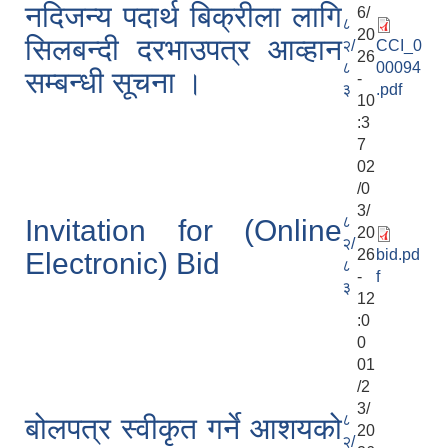
नदिजन्य पदार्थ बिक्रीला लागि
6/
८
20
सिलबन्दी दरभाउपत्र आव्हान
२/
CCI_0
26
८
00094
सम्बन्धी सूचना ।
-
३
.pdf
10
:3
7
02
/0
3/
८
Invitation for (Online
20
२/
26
bid.pd
Electronic) Bid
८
-
f
३
12
:0
0
01
/2
3/
८
बोलपत्र स्वीकृत गर्ने आशयको
20
२/