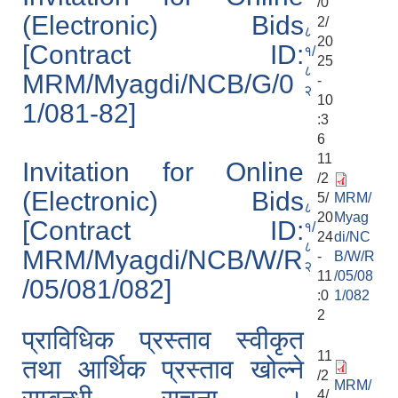
/0
(Electronic) Bids
2/
८
20
[Contract ID:
१/
25
८
MRM/Myagdi/NCB/G/0
-
२
10
1/081-82]
:3
6
11
Invitation for Online
/2
(Electronic) Bids
5/
MRM/
८
20
Myag
[Contract ID:
१/
24
di/NC
८
MRM/Myagdi/NCB/W/R
-
B/W/R
२
11
/05/08
/05/081/082]
:0
1/082
2
प्राविधिक प्रस्ताव स्वीकृत
11
तथा आर्थिक प्रस्ताव खोल्ने
/2
MRM/
4/