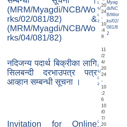
सम्बन्धी सूचना ।
८
Myag
20
(MRM/Myagdi/NCB/Wo
१/
di/NC
24
८
B/Wor
rks/02/081/82) &
-
२
ks/02/
10
(MRM/Myagdi/NCB/Wo
081/8
:4
2
rks/04/081/82)
9
11
/2
नदिजन्य पदार्थ बिक्रीका लागि
4/
८
20
सिलबन्दी दरभाउपत्र पत्र
१/
24
८
आव्हान सम्बन्धी सूचना ।
-
२
10
:2
6
10
/0
7/
८
Invitation for Online
20