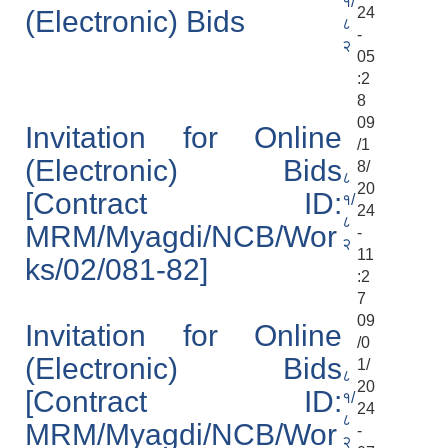
१/
24
(Electronic) Bids
८
-
२
05
:2
8
09
Invitation for Online
/1
(Electronic) Bids
8/
८
20
[Contract ID:
१/
24
८
MRM/Myagdi/NCB/Wor
-
२
11
ks/02/081-82]
:2
7
09
Invitation for Online
/0
(Electronic) Bids
1/
८
20
[Contract ID:
१/
24
८
MRM/Myagdi/NCB/Wor
-
२