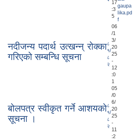
17
gaupa
:3
lika.pd
5
f
06
/1
3/
८
नदीजन्य पदार्थ उत्खन्न् रोक्का
20
१/
25
गरिएको सम्बन्धि सूचना
८
-
२
12
:0
1
05
/0
6/
८
बोलपत्र स्वीकृत गर्ने आशयको
20
१/
25
सूचना ।
८
-
२
11
:2