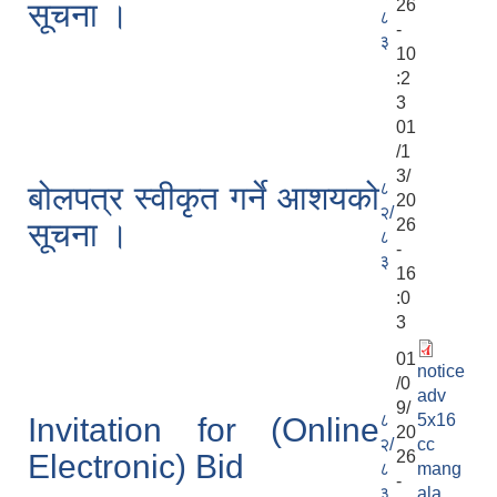
26
सूचना ।
८
-
३
10
:2
3
01
/1
3/
८
बोलपत्र स्वीकृत गर्ने आशयको
20
२/
26
सूचना ।
८
-
३
16
:0
3
01
notice
/0
adv
9/
८
5x16
Invitation for (Online
20
२/
cc
26
Electronic) Bid
८
mang
-
३
ala