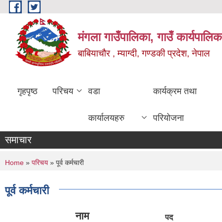
Skip to main content
मंगला गाउँपालिका, गाउँ कार्यपालिक
बाबियाचौर , म्याग्दी, गण्डकी प्रदेश, नेपाल
गृहपृष्ठ
परिचय
वडा
कार्यक्रम तथा
कार्यालयहरु
परियोजना
समाचार
You are here
Home
»
परिचय
» पूर्व कर्मचारी
पूर्व कर्मचारी
नाम
पद