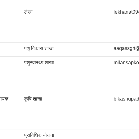
लेखा
lekhanat0
पशु विकास शाखा
aaqassgrt
पशुस्वास्थ्य शाखा
milansapk
हायक
कृषि शाखा
bikashupa
प्राविधिक योजना