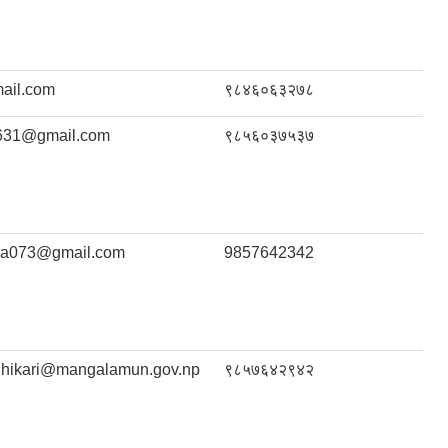
ail.com
९८४६०६३२७८
631@gmail.com
९८५६०३७५३७
la073@gmail.com
9857642342
dhikari@mangalamun.gov.np
९८५७६४२९४२