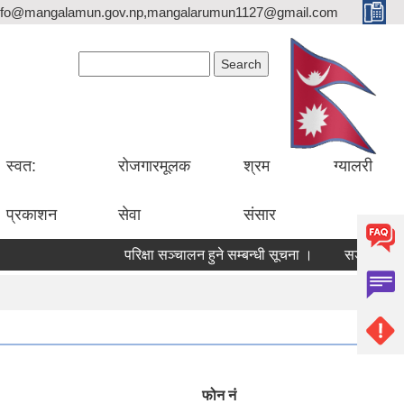
nfo@mangalamun.gov.np,mangalarumun1127@gmail.com
Search form
Search
स्वत:
रोजगारमूलक
श्रम
ग्यालरी
प्रकाशन
सेवा
संसार
परिक्षा सञ्चालन हुने सम्बन्धी सूचना ।
सडक मर्मत कार्य
फोन नं