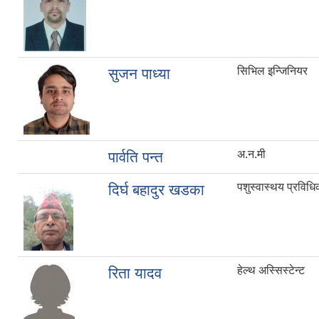
सिभिल इन्जिनियर
सुजन पाध्या
अ.न.मी
पार्वति पन्त
पशुस्वास्थय प्रविध
दिर्घ बहादुर खडका
हेल्थ अस्सिस्टेन्ट
रिता यादव