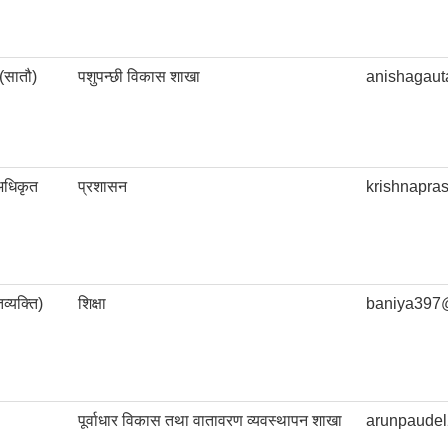
(सातौ)
पशुपन्छी विकास शाखा
anishagau
अधिकृत
प्रशासन
krishnapr
व्यक्ति)
शिक्षा
baniya397
पूर्वाधार विकास तथा वातावरण व्यवस्थापन शाखा
arunpaude