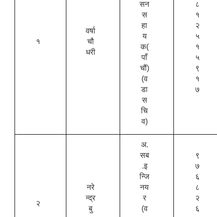
सन
८
स
१
हा
२
वर्षा
य
५
१
चौ
क(
१
धरी
पाँ
५
चौं)
९
(व
१
डा
७
स
चि
व)
अ.
सब
९
.इ
७
न्जि
६
नरे
नय
८
न्द्र
र
२
२
बु
(व
६