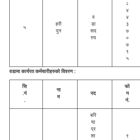
८
४
व
४
हरी
डा
३
५
पुन
सद
७
स्य
०
७
९
५
वडामा कार्यरत कर्मचारीहरुको विवरण :
सि
फो
ना
.नं
पद
न
म
.
नं.
बरि
ष्ठ
प्र
शा
९