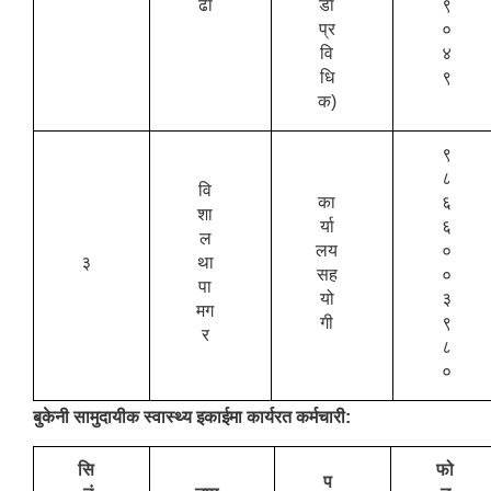
ढा
डा
९
प्र
०
वि
४
धि
९
क)
९
८
वि
का
६
शा
र्या
६
ल
लय
०
३
था
सह
०
पा
यो
३
मग
गी
९
र
८
०
बुकेनी सामुदायीक स्वास्थ्य इकाईमा कार्यरत कर्मचारी:
सि
फो
प