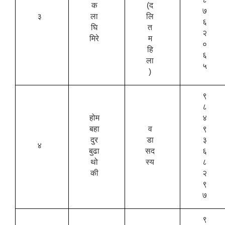
क
(द
७
३
ला
लि
६
घि
त
२
मिरे
म
०
हि
६
ला
५
)
९
८
होम
४
बहा
व
९
दुर
डा
३
४
बुढा
सद
६
थो
स्य
८
की
२
९
७
९