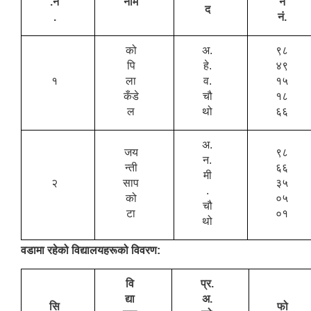
.नं
नाम
न
द
.
नं.
को
अ.
९८
पि
हे.
४९
१
ला
व.
१५
कँडे
चौ
१८
ल
थो
६६
अ.
जय
९८
न.
न्ती
६६
मी
२
साप
३५
.
को
०५
चौ
टा
०१
थो
वडामा रहेको विद्यालयहरूको विवरण:
वि
प्र.
द्या
अ.
सि
फो