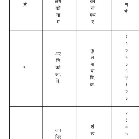
लय
को
.नं
न
को
ना
.
नं.
ना
मथ
म
र
९
८
फु
२
अर
ल
१
नि
मा
३
१
को
या
१
आ.
बि.
४
वि.
क.
९
२
३
९
८
शं
०
जन
ख
५
प्रि