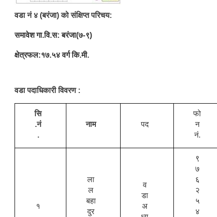
वडा नं ४ (बरंजा) को संक्षिप्त परिचय:
समावेश गा.वि.स: बरंजा(७-९)
क्षेत्रफल:१७.५४ वर्ग कि.मी.
वडा पदाधिकारी विवरण :
सि
फो
.नं
नाम
पद
न
.
नं.
९
७
ला
६
व
ल
२
डा
बहा
५
१
अ
दुर
४
ध्य