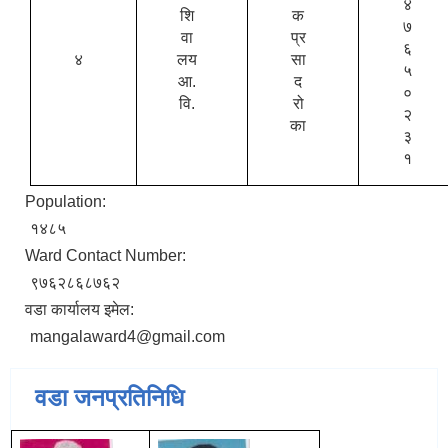
४
शि
क
७
वा
प्र
६
४
लय
सा
५
आ.
द
०
वि.
रो
२
का
३
१
Population:
१४८५
Ward Contact Number:
९७६२८६८७६२
वडा कार्यालय इमेल:
mangalaward4@gmail.com
वडा जनप्रतिनिधि