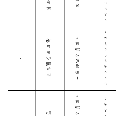
रो
५
क्ष
का
५
४
८
९
व
७
होम
डा
६
मा
सद
२
या
स्य
३
२
पुन
(म
३
बुढा
हि
७
थो
ला
०
की
)
८
५
व
९
डा
७
सद
४
श्री
स्य
८