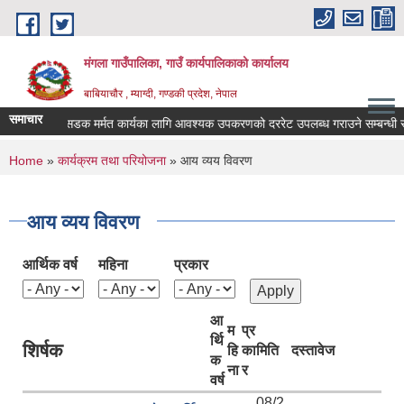
Skip to main content
मंगला गाउँपालिका, गाउँ कार्यपालिकाको कार्यालय
बाबियाचौर , म्याग्दी, गण्डकी प्रदेश, नेपाल
समाचार
सडक मर्मत कार्यका लागि आवश्यक उपकरणको दररेट उपलब्ध गराउने सम्बन्धी सू
You are here
Home
»
कार्यक्रम तथा परियोजना
» आय व्यय विवरण
आय व्यय विवरण
आर्थिक वर्ष
महिना
प्रकार
आ
म
प्र
र्थि
शिर्षक
हि
का
मिति
दस्तावेज
क
ना
र
वर्ष
08/2