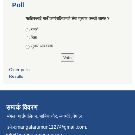
Poll
यहाँहरुलाई गाउँ कार्यपालिकाको सेवा प्रवाह कस्तो लाग्छ ?
Choices
राम्रो
ठिकै
सुधार आवश्यक
Older polls
Results
सम्पर्क विवरण
मंगला गाउँपालिका, बाबियाचौर, म्याग्दी ,नेपाल
इमेल:
mangalarumun1127@gmail.com
,
info@mangalamun.gov.np