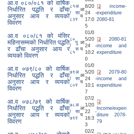
आ.व ०८०/०८१ को वार्षिक
८१
अ
8/20
income-
निर्धारित पद्धति र ढाँचा
आ
/
सा
24 -
expenditure
अनुसार आय र व्ययको
य
८२
र
17:0
2080-81
विवरण
5
01/0
आ.व ०८०/८१ को मंसिर
८०
5/20
2080-81
महिनासम्मको निर्धारित पद्धति
पु
आ
/
24 -
income and
र ढाँचा अनुसार आय र
स
य
८१
10:2
expenditure
व्ययको विवरण
0
01/0
आ.व ०७९/८० को वार्षिक
७९
अ
5/20
2079-80
निर्धारित पद्धति र ढाँचा
आ
/
सा
24 -
income and
अनुसार आय र व्ययको
य
८०
र
10:1
expenditure
विवरण
7
07/2
आ.व ०७८/७९ को वार्षिक
७८
अ
1/20
निर्धारित पद्धति र ढाँचा
आ
Income/expen
/
सा
22 -
अनुसार आय र व्ययको
य
diture 2078-
७९
र
16:3
विवरण
79
3
02/2