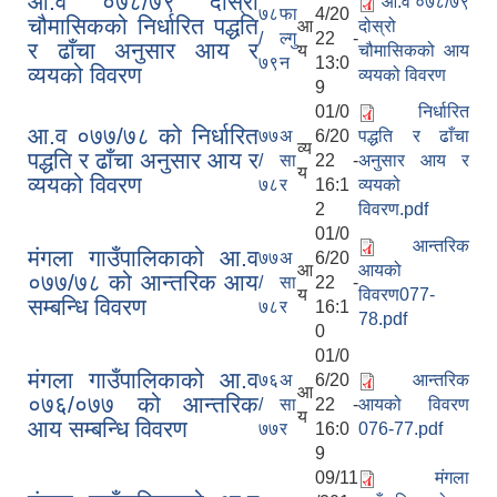
आ.व ०७८/७९ दोस्रो
आ.व ०७८/७९
७८
फा
4/20
चौमासिकको निर्धारित पद्धति
आ
दोस्रो
/
ल्गु
22 -
र ढाँचा अनुसार आय र
य
चौमासिकको आय
७९
न
13:0
व्ययको विवरण
व्ययको विवरण
9
01/0
निर्धारित
आ.व ०७७/७८ को निर्धारित
७७
अ
6/20
पद्धति र ढाँचा
व्य
पद्धति र ढाँचा अनुसार आय र
/
सा
22 -
अनुसार आय र
य
व्ययको विवरण
७८
र
16:1
व्ययको
2
विवरण.pdf
01/0
आन्तरिक
मंगला गाउँपालिकाको आ.व
७७
अ
6/20
आ
आयको
०७७/७८ को आन्तरिक आय
/
सा
22 -
य
विवरण077-
सम्बन्धि विवरण
७८
र
16:1
78.pdf
0
01/0
मंगला गाउँपालिकाको आ.व
७६
अ
6/20
आन्तरिक
आ
०७६/०७७ को आन्तरिक
/
सा
22 -
आयको विवरण
य
आय सम्बन्धि विवरण
७७
र
16:0
076-77.pdf
9
09/11
मंगला