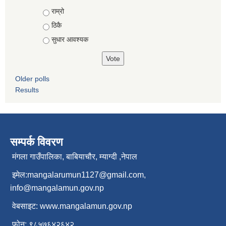
Choices
राम्रो
ठिकै
सुधार आवश्यक
Older polls
Results
सम्पर्क विवरण
मंगला गाउँपालिका, बाबियाचौर, म्याग्दी ,नेपाल
इमेल:
mangalarumun1127@gmail.com
,
info@mangalamun.gov.np
वेबसाइट:
www.mangalamun.gov.np
फोन: ९८५७६४२६४२